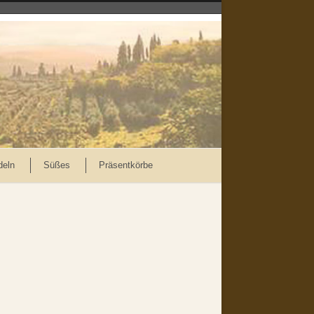
deln
Süßes
Präsentkörbe