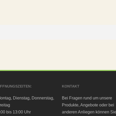
FFNUNGSZEITEN:
KONTAKT
ontag, Dienstag, Donnerstag,
Bei Fragen rund um unsere
reitag
Produkte, Angebote oder bei
:00 bis 13:00 Uhr
anderen Anliegen können Si