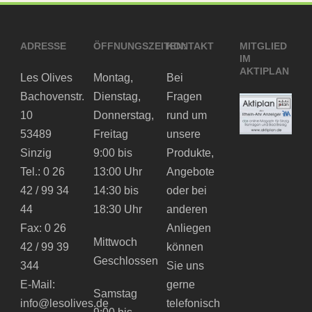
ADRESSE
ÖFFNUNGSZEITEN:
KONTAKT
MITGLIED
IM
AKTIPLAN
Les Olives
Montag,
Bei
Bachovenstr.
Dienstag,
Fragen
10
Donnerstag,
rund um
53489
Freitag
unsere
Sinzig
9:00 bis
Produkte,
Tel.: 0 26
13:00 Uhr
Angebote
42 / 99 34
14:30 bis
oder bei
44
18:30 Uhr
anderen
Fax: 0 26
Anliegen
Mittwoch
42 / 99 39
können
Geschlossen
344
Sie uns
E-Mail:
gerne
Samstag
info@lesolives.de
telefonisch