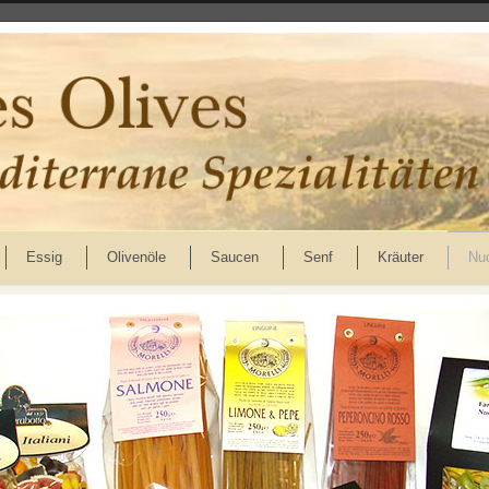
Essig
Olivenöle
Saucen
Senf
Kräuter
Nu