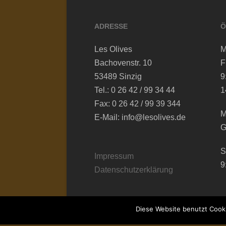
ADRESSE
Ö
Les Olives
M
Bachovenstr. 10
F
53489 Sinzig
9
Tel.: 0 26 42 / 99 34 44
1
Fax: 0 26 42 / 99 39 344
M
E-Mail: info@lesolives.de
G
S
Impressum
9
Datenschutzerklärung
Diese Website benutzt Cooki
© by allgrafics 2004 - 2020
www.allgr