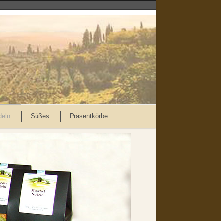
deln
Süßes
Präsentkörbe