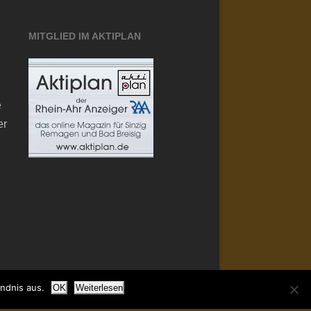
MITGLIED IM AKTIPLAN
e
er
ndnis aus.
OK
Weiterlesen