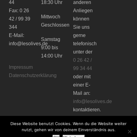
44
18:30 Uhr
anderen
Fax: 0 26
Anliegen
Mittwoch
42 / 99 39
können
Geschlossen
344
Sie uns
E-Mail:
gerne
Samstag
info@lesolives.de
telefonisch
9:00 bis
unter der
14:00 Uhr
0 26 42 /
Impressum
99 34 44
Datenschutzerklärung
oder mit
einer E-
Mail an:
info@lesolives.de
kontaktieren.
Diese Website benutzt Cookies. Wenn du die Website weiter
nutzt, gehen wir von deinem Einverständnis aus.