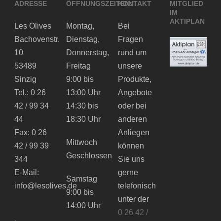
ADRESSE
ÖFFNUNGSZEITEN:
KONTAKT
MITGLIED
IM
AKTIPLAN
Les Olives
Montag,
Bei
Bachovenstr.
Dienstag,
Fragen
10
Donnerstag,
rund um
53489
Freitag
unsere
Sinzig
9:00 bis
Produkte,
Tel.: 0 26
13:00 Uhr
Angebote
42 / 99 34
14:30 bis
oder bei
44
18:30 Uhr
anderen
Fax: 0 26
Anliegen
Mittwoch
42 / 99 39
können
Geschlossen
344
Sie uns
E-Mail:
gerne
Samstag
info@lesolives.de
telefonisch
9:00 bis
unter der
14:00 Uhr
0 26 42 /